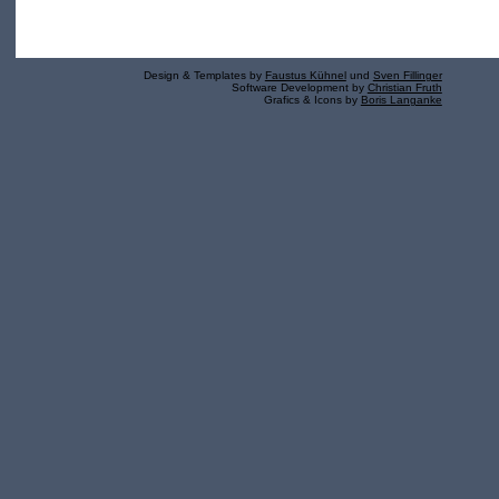
Design & Templates by
Faustus Kühnel
und
Sven Fillinger
Software Development by
Christian Fruth
Grafics & Icons by
Boris Langanke