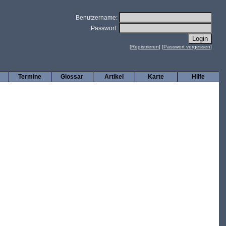
Benutzername:
Passwort:
[
Registrieren
] [
Passwort vergessen
]
Termine
Glossar
Artikel
Karte
Hilfe