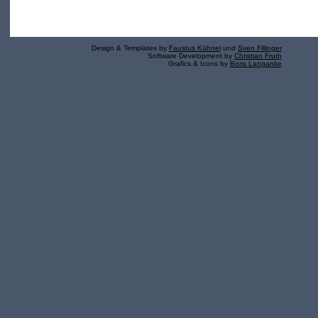
Design & Templates by
Faustus Kühnel
und
Sven Fillinger
Software Development by
Christian Fruth
Grafics & Icons by
Boris Langanke