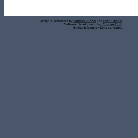
Design & Templates by
Faustus Kühnel
und
Sven Fillinger
Software Development by
Christian Fruth
Grafics & Icons by
Boris Langanke