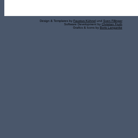
Design & Templates by
Faustus Kühnel
und
Sven Fillinger
Software Development by
Christian Fruth
Grafics & Icons by
Boris Langanke