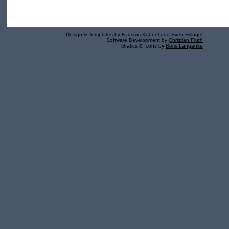
Design & Templates by
Faustus Kühnel
und
Sven Fillinger
Software Development by
Christian Fruth
Grafics & Icons by
Boris Langanke