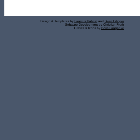
Design & Templates by
Faustus Kühnel
und
Sven Fillinger
Software Development by
Christian Fruth
Grafics & Icons by
Boris Langanke