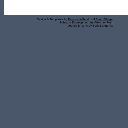
Design & Templates by
Faustus Kühnel
und
Sven Fillinger
Software Development by
Christian Fruth
Grafics & Icons by
Boris Langanke