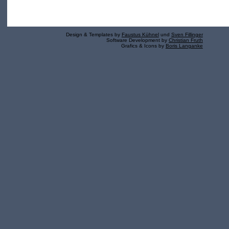
Design & Templates by
Faustus Kühnel
und
Sven Fillinger
Software Development by
Christian Fruth
Grafics & Icons by
Boris Langanke