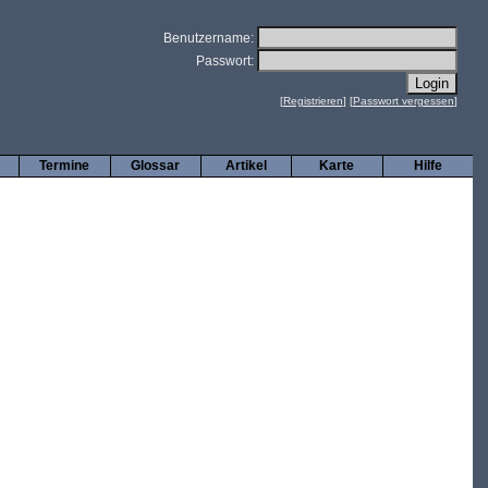
Benutzername:
Passwort:
[
Registrieren
] [
Passwort vergessen
]
Termine
Glossar
Artikel
Karte
Hilfe