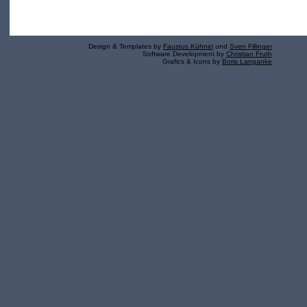
Design & Templates by
Faustus Kühnel
und
Sven Fillinger
Software Development by
Christian Fruth
Grafics & Icons by
Boris Langanke