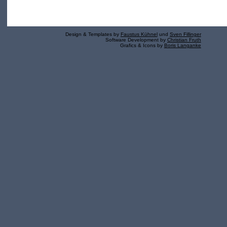
Design & Templates by
Faustus Kühnel
und
Sven Fillinger
Software Development by
Christian Fruth
Grafics & Icons by
Boris Langanke