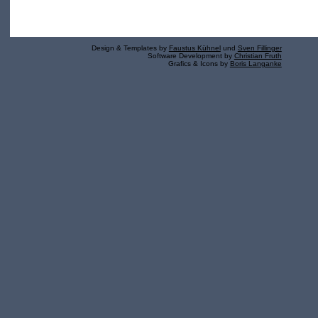
Design & Templates by
Faustus Kühnel
und
Sven Fillinger
Software Development by
Christian Fruth
Grafics & Icons by
Boris Langanke