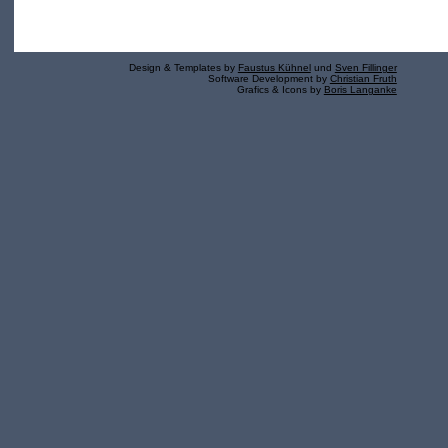
Design & Templates by
Faustus Kühnel
und
Sven Fillinger
Software Development by
Christian Fruth
Grafics & Icons by
Boris Langanke