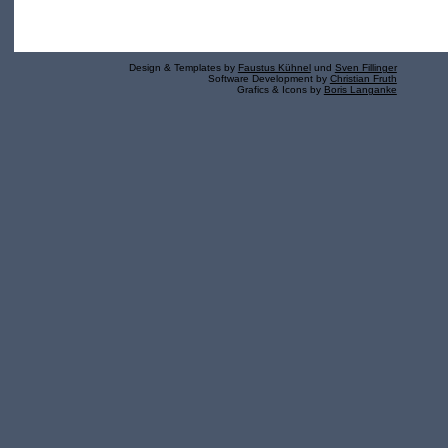
Design & Templates by
Faustus Kühnel
und
Sven Fillinger
Software Development by
Christian Fruth
Grafics & Icons by
Boris Langanke