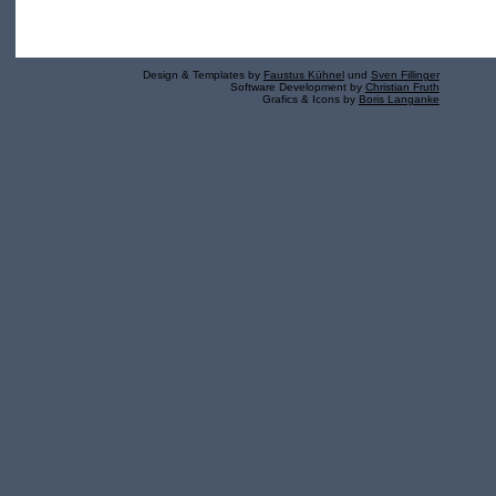
Design & Templates by
Faustus Kühnel
und
Sven Fillinger
Software Development by
Christian Fruth
Grafics & Icons by
Boris Langanke