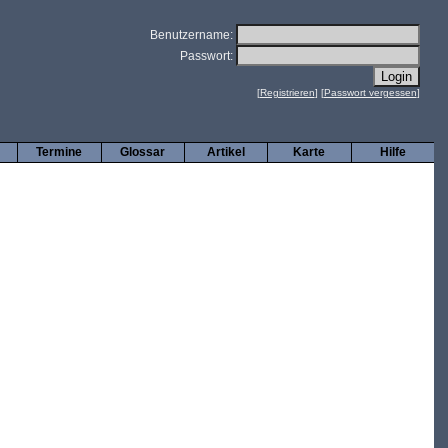
Benutzername:
Passwort:
[
Registrieren
] [
Passwort vergessen
]
Termine
Glossar
Artikel
Karte
Hilfe