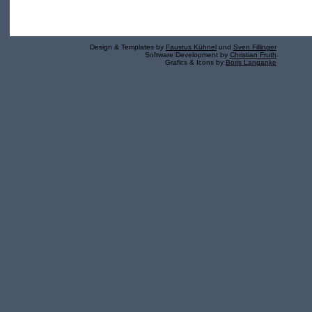
Design & Templates by
Faustus Kühnel
und
Sven Fillinger
Software Development by
Christian Fruth
Grafics & Icons by
Boris Langanke