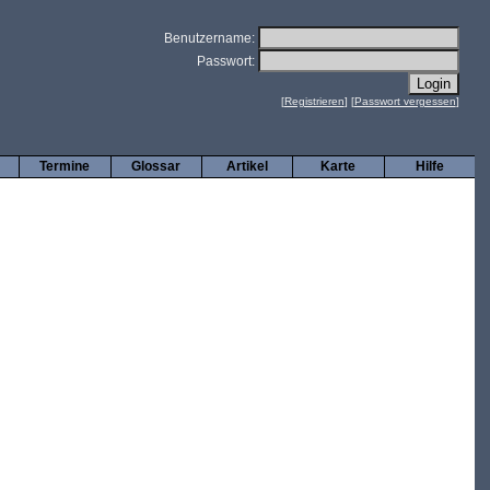
Benutzername:
Passwort:
[
Registrieren
] [
Passwort vergessen
]
Termine
Glossar
Artikel
Karte
Hilfe