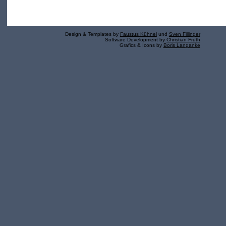
Design & Templates by
Faustus Kühnel
und
Sven Fillinger
Software Development by
Christian Fruth
Grafics & Icons by
Boris Langanke