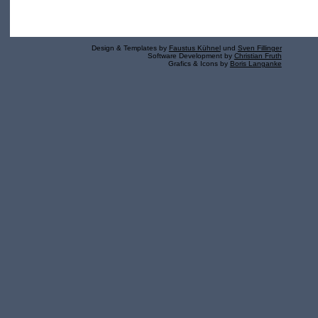
Design & Templates by
Faustus Kühnel
und
Sven Fillinger
Software Development by
Christian Fruth
Grafics & Icons by
Boris Langanke