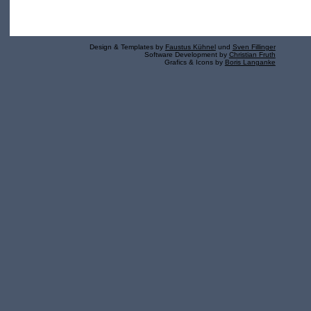
Design & Templates by
Faustus Kühnel
und
Sven Fillinger
Software Development by
Christian Fruth
Grafics & Icons by
Boris Langanke