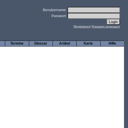
Benutzername:
Passwort:
[
Registrieren
] [
Passwort vergessen
]
Termine
Glossar
Artikel
Karte
Hilfe