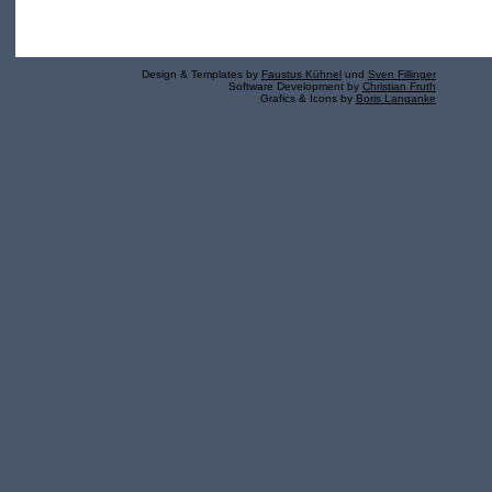
Design & Templates by
Faustus Kühnel
und
Sven Fillinger
Software Development by
Christian Fruth
Grafics & Icons by
Boris Langanke