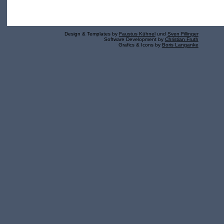
Design & Templates by
Faustus Kühnel
und
Sven Fillinger
Software Development by
Christian Fruth
Grafics & Icons by
Boris Langanke