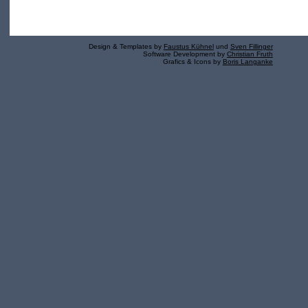
Design & Templates by
Faustus Kühnel
und
Sven Fillinger
Software Development by
Christian Fruth
Grafics & Icons by
Boris Langanke