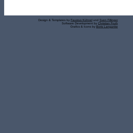
Design & Templates by
Faustus Kühnel
und
Sven Fillinger
Software Development by
Christian Fruth
Grafics & Icons by
Boris Langanke