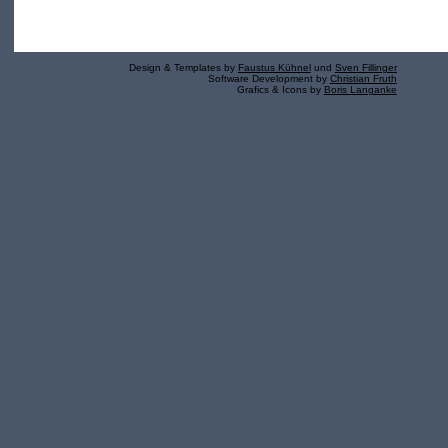
Design & Templates by
Faustus Kühnel
und
Sven Fillinger
Software Development by
Christian Fruth
Grafics & Icons by
Boris Langanke