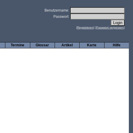
Benutzername:
Passwort:
[
Registrieren
] [
Passwort vergessen
]
Termine
Glossar
Artikel
Karte
Hilfe