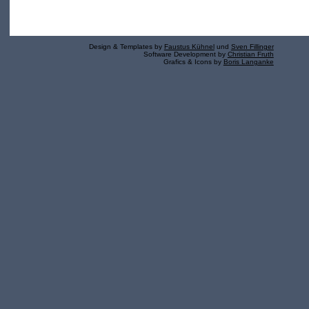
Design & Templates by
Faustus Kühnel
und
Sven Fillinger
Software Development by
Christian Fruth
Grafics & Icons by
Boris Langanke