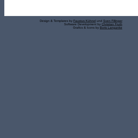
Design & Templates by
Faustus Kühnel
und
Sven Fillinger
Software Development by
Christian Fruth
Grafics & Icons by
Boris Langanke