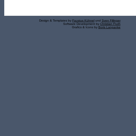
Design & Templates by
Faustus Kühnel
und
Sven Fillinger
Software Development by
Christian Fruth
Grafics & Icons by
Boris Langanke