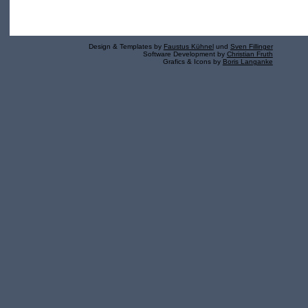
Design & Templates by
Faustus Kühnel
und
Sven Fillinger
Software Development by
Christian Fruth
Grafics & Icons by
Boris Langanke