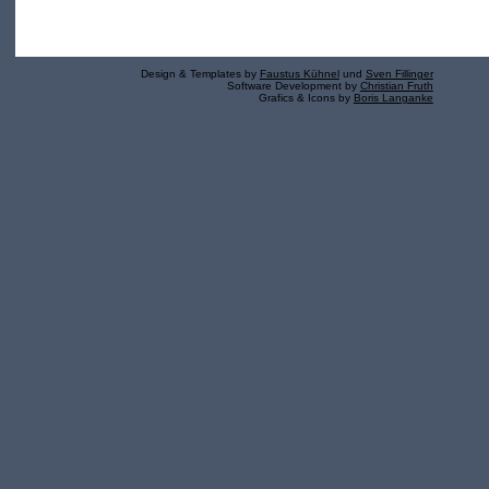
Design & Templates by
Faustus Kühnel
und
Sven Fillinger
Software Development by
Christian Fruth
Grafics & Icons by
Boris Langanke