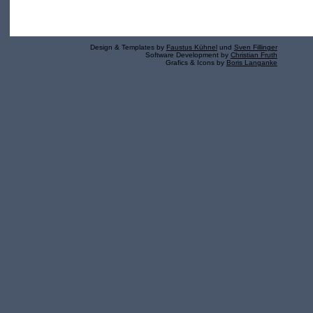
Design & Templates by
Faustus Kühnel
und
Sven Fillinger
Software Development by
Christian Fruth
Grafics & Icons by
Boris Langanke