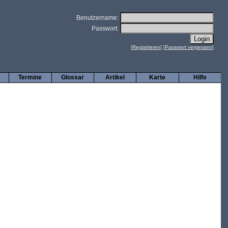
Benutzername:
Passwort:
[
Registrieren
] [
Passwort vergessen
]
Termine
Glossar
Artikel
Karte
Hilfe