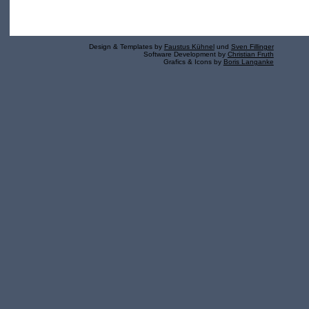
Design & Templates by
Faustus Kühnel
und
Sven Fillinger
Software Development by
Christian Fruth
Grafics & Icons by
Boris Langanke