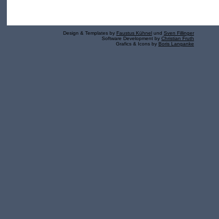
Design & Templates by
Faustus Kühnel
und
Sven Fillinger
Software Development by
Christian Fruth
Grafics & Icons by
Boris Langanke