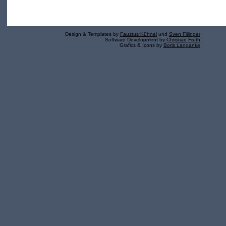
Design & Templates by
Faustus Kühnel
und
Sven Fillinger
Software Development by
Christian Fruth
Grafics & Icons by
Boris Langanke