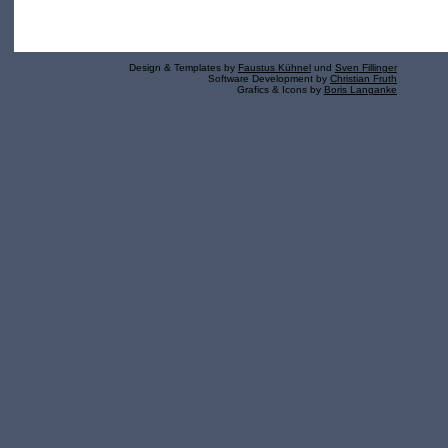
Design & Templates by
Faustus Kühnel
und
Sven Fillinger
Software Development by
Christian Fruth
Grafics & Icons by
Boris Langanke