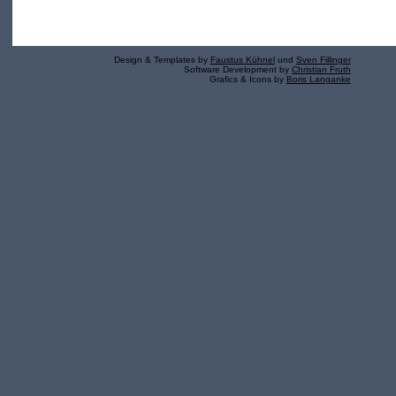
Design & Templates by
Faustus Kühnel
und
Sven Fillinger
Software Development by
Christian Fruth
Grafics & Icons by
Boris Langanke