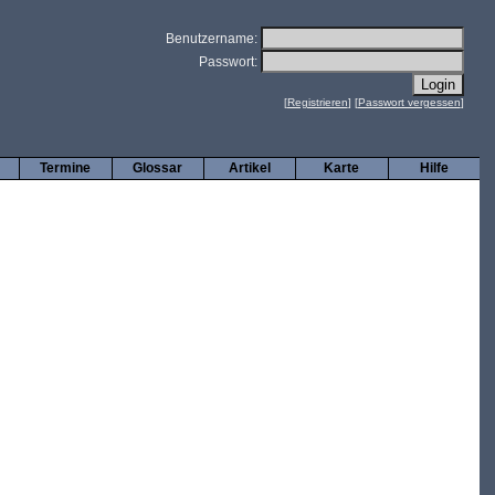
Benutzername:
Passwort:
[
Registrieren
] [
Passwort vergessen
]
Termine
Glossar
Artikel
Karte
Hilfe