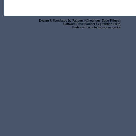
Design & Templates by
Faustus Kühnel
und
Sven Fillinger
Software Development by
Christian Fruth
Grafics & Icons by
Boris Langanke