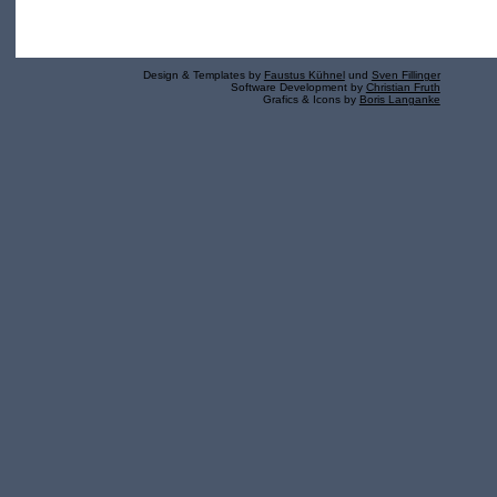
Design & Templates by
Faustus Kühnel
und
Sven Fillinger
Software Development by
Christian Fruth
Grafics & Icons by
Boris Langanke