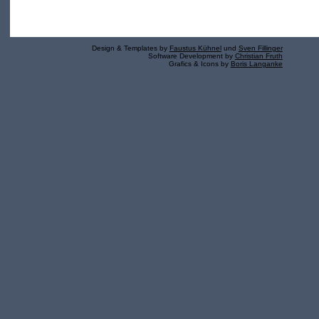
Design & Templates by
Faustus Kühnel
und
Sven Fillinger
Software Development by
Christian Fruth
Grafics & Icons by
Boris Langanke