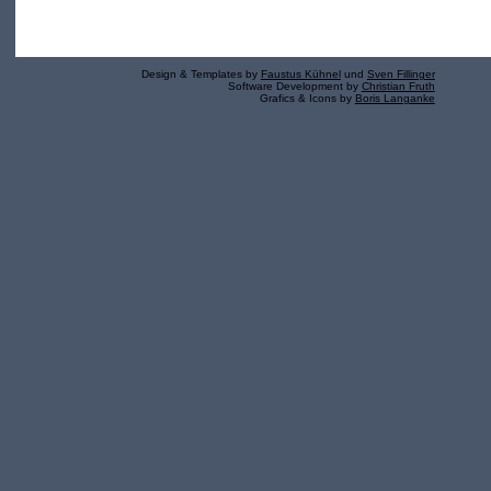
Design & Templates by
Faustus Kühnel
und
Sven Fillinger
Software Development by
Christian Fruth
Grafics & Icons by
Boris Langanke