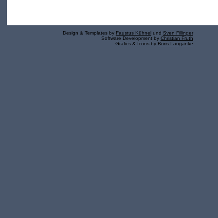
Design & Templates by
Faustus Kühnel
und
Sven Fillinger
Software Development by
Christian Fruth
Grafics & Icons by
Boris Langanke