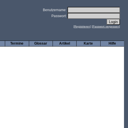
Benutzername:
Passwort:
[
Registrieren
] [
Passwort vergessen
]
Termine
Glossar
Artikel
Karte
Hilfe