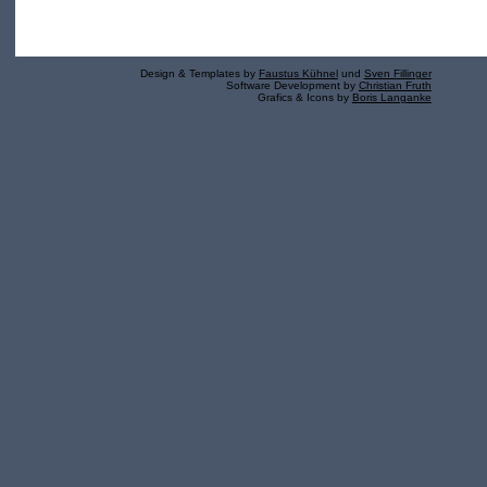
Design & Templates by
Faustus Kühnel
und
Sven Fillinger
Software Development by
Christian Fruth
Grafics & Icons by
Boris Langanke