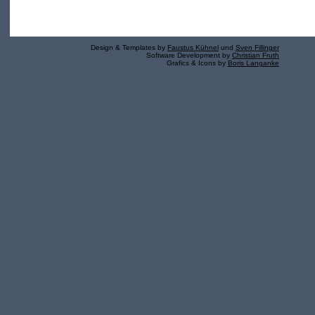
Design & Templates by
Faustus Kühnel
und
Sven Fillinger
Software Development by
Christian Fruth
Grafics & Icons by
Boris Langanke